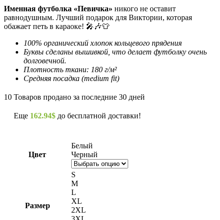
Именная футболка «
Певичка
»
никого не оставит
равнодушным. Лучший подарок для Виктории, которая
обажает петь в караоке! 🎤🎶👕
100% органический хлопок кольцевого прядения
Буквы сделаны вышивкой, что делает футболку очень
долговечной.
Плотность ткани: 180 г/м²
Средняя посадка (medium fit)
10
Товаров продано за последние 30 дней
Еще
162.94
$
до бесплатной доставки!
Белый
Цвет
Черный
S
M
L
XL
Размер
2XL
3XL