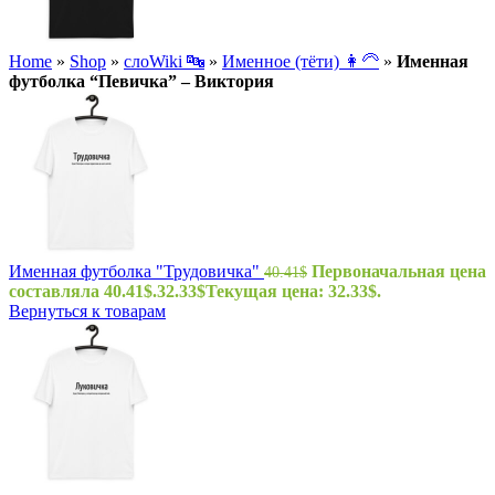
Home
»
Shop
»
слоWiki 🔤
»
Именное (тёти) 👩‍🦳
»
Именная
футболка “Певичка” – Виктория
Именная футболка "Трудовичка"
Первоначальная цена
40.41
$
составляла 40.41$.
32.33
$
Текущая цена: 32.33$.
Вернуться к товарам